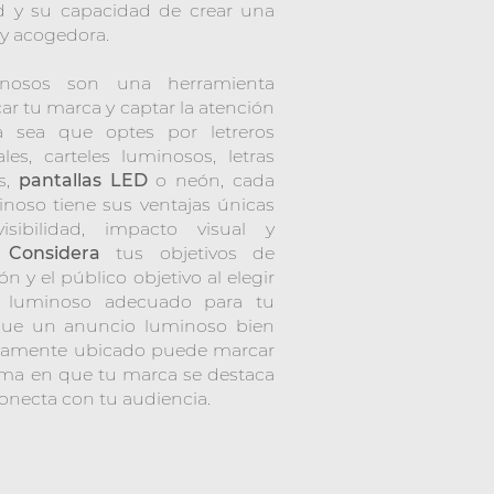
ad y su capacidad de crear una
 y acogedora.
inosos son una herramienta
ar tu marca y captar la atención
a sea que optes por letreros
les, carteles luminosos, letras
s,
pantallas LED
o neón, cada
noso tiene sus ventajas únicas
sibilidad, impacto visual y
.
Considera
tus objetivos de
n y el público objetivo al elegir
o luminoso adecuado para tu
que un anuncio luminoso bien
icamente ubicado puede marcar
forma en que tu marca se destaca
conecta con tu audiencia.