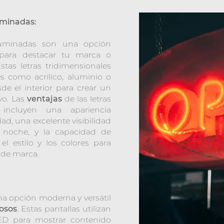
minadas:
iluminadas son una opción
a para destacar tu marca o
Estas letras tridimensionales
es como acrílico, aluminio o
de el interior para crear un
ivo. Las
ventajas
de las letras
 incluyen una apariencia
dad, una excelente visibilidad
noche, y la capacidad de
el estilo y los colores para
 de marca.
na opción moderna y versátil
osos
. Estas pantallas utilizan
ED para mostrar contenido