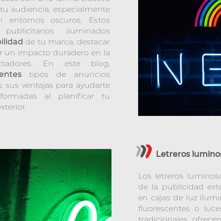
tu audiencia, especialmente
 entornos oscuros. Estos
publicitarios iluminados
bilidad
de tu marca, destacar
ar un impacto duradero en la
tadores. En este blog,
rentes
tipos de anuncios
 sus ventajas para ayudarte
formadas al planificar tu
xterior.
Letreros luminos
Los letreros luminos
de la publicidad ext
en cajas de luz ilu
fluorescentes o luc
tradicionales ofrec