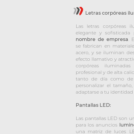
Letras corpóreas ilu
Las letras corpóreas 
elegante y sofisticad
nombre de empresa
. 
se fabrican en material
acero, y se iluminan des
efecto llamativo y atract
corpóreas iluminadas
profesional y de alta cali
tanto de día como de 
personalizar el tamaño, 
adaptarse a tu identidad
Pantallas LED:
Las pantallas LED son u
para los anuncios
lumin
una matriz de luces L