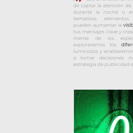
de captar la
atención de 
durante la noche o en
llamativos elementos 
pueden aumentar la
visi
tus mensajes clave y cre
mente de los espec
exploraremos los
dife
luminosos y analizaremos
a tomar decisiones in
estrategia de publicidad e