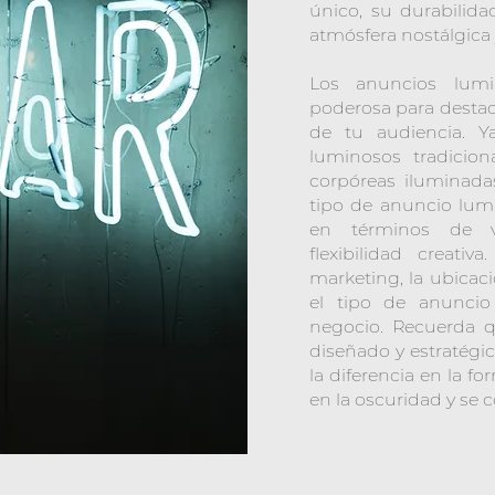
único, su durabilid
atmósfera nostálgica
Los anuncios lum
poderosa para destac
de tu audiencia. Y
luminosos tradiciona
corpóreas iluminada
tipo de anuncio lumi
en términos de vi
flexibilidad creativa
marketing, la ubicació
el tipo de anunci
negocio. Recuerda 
diseñado y estratég
la diferencia en la 
en la oscuridad y se 