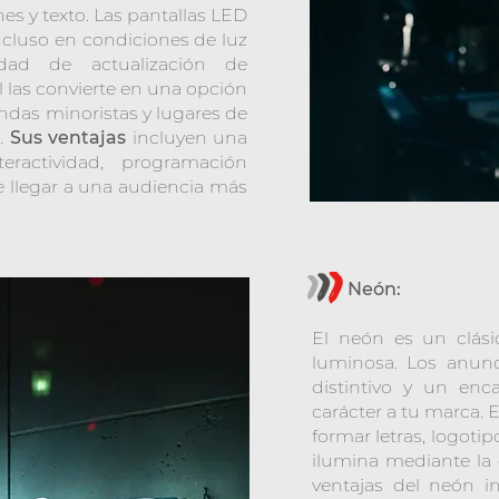
es y texto. Las pantallas LED
incluso en condiciones de luz
dad de actualización de
 las convierte en una opción
endas minoristas y lugares de
o.
Sus ventajas
incluyen una
interactividad, programación
e llegar a una audiencia más
Neón:
El neón es un clási
luminosa. Los anunc
distintivo y un en
carácter a tu marca.
formar letras, logoti
ilumina mediante la 
ventajas del neón i