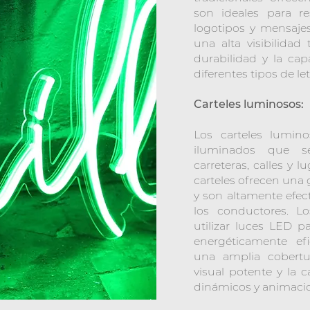
son ideales para r
logotipos y mensaje
una alta visibilida
durabilidad y la ca
diferentes tipos de let
Carteles luminosos:
Los carteles lumino
iluminados que s
carreteras, calles y 
carteles ofrecen una
y son altamente efect
los conductores. L
utilizar luces LED p
energéticamente efi
una amplia cobertu
visual potente y la
dinámicos y animaci