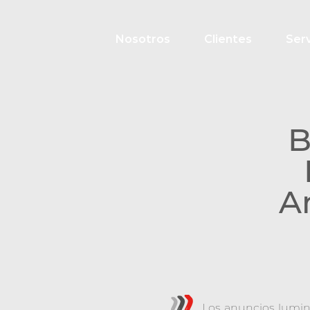
Nosotros
Clientes
Serv
B
A
Los anuncios luminoso