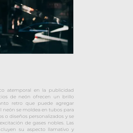
co atemporal en la publicidad
ios de neón ofrecen un brillo
canto retro que puede agregar
 El neón se moldea en tubos para
pos o diseños personalizados y se
excitación de gases nobles. Las
ncluyen su aspecto llamativo y