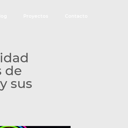
log
Proyectos
Contacto
ridad
s de
y sus