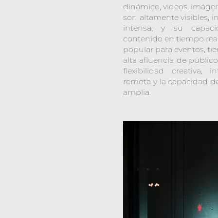
dinámico, videos, imágen
son altamente visibles, 
intensa, y su capaci
contenido en tiempo real
popular para eventos, ti
alta afluencia de públic
flexibilidad creativa, 
remota y la capacidad d
amplia.