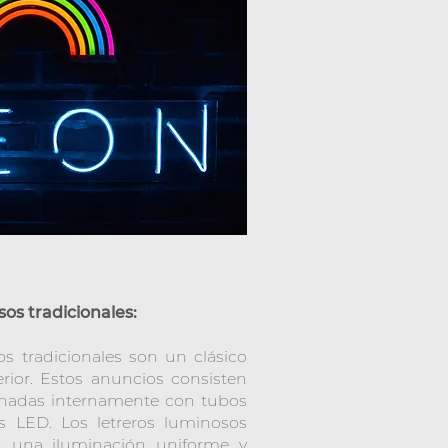
os tradicionales:
os tradicionales son un clásico
erior. Estos anuncios consisten
minadas internamente con tubos
es LED. Los letreros luminosos
en una iluminación uniforme y